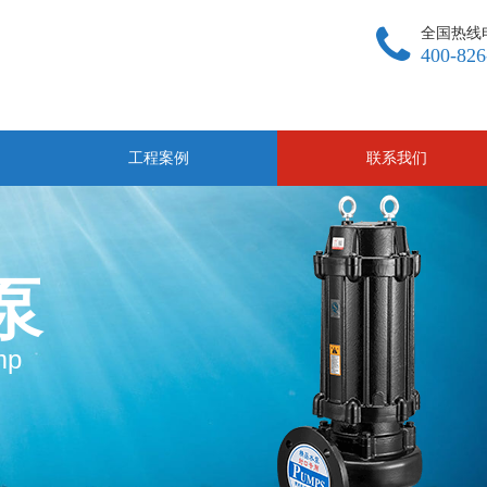
全国热线
400-826
）
工程案例
联系我们
泵
mp