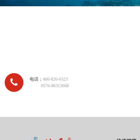
电话：
400-826-6323
0576-86313668