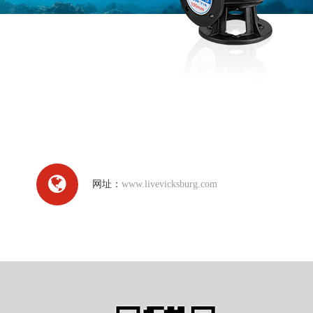
网址：
www.livevicksburg.com