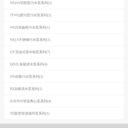
WQAS切割型污水泵系列(2)
JYWQ搅匀型污水泵系列(2)
WQX高扬程污水泵系列(1)
WQ-S不锈钢污水泵系列(1)
QY充油式潜水电泵系列(7)
QD/Q 多级潜水泵系列(4)
ZW自吸污水泵系列(2)
BZ自吸清水泵系列(1)
IGR/ISW管道离心泵系列(4)
TD新型管道循环泵系列(1)