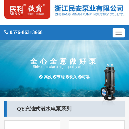
0576-86313668
切
换
导
航
全心全意做好泵
Strive to make a high-quality water pump
高效
节能
长久
可靠
QY充油式潜水电泵系列