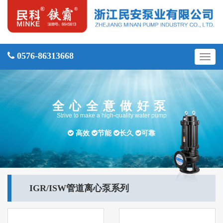
0576-86313668
切
换
导
航
全心全意做好泵
Strive to make a high-quality water pump
高效
节能
长久
可靠
IGR/ISW管道离心泵系列