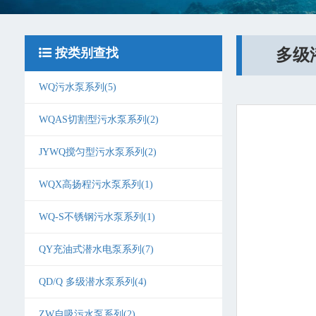
按类别查找
多级
WQ污水泵系列(5)
WQAS切割型污水泵系列(2)
JYWQ搅匀型污水泵系列(2)
WQX高扬程污水泵系列(1)
WQ-S不锈钢污水泵系列(1)
QY充油式潜水电泵系列(7)
QD/Q 多级潜水泵系列(4)
ZW自吸污水泵系列(2)