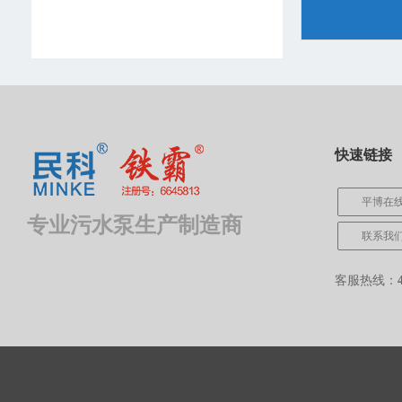
快速链接
平博在线
专业污水泵生产制造商
联系我
客服热线：