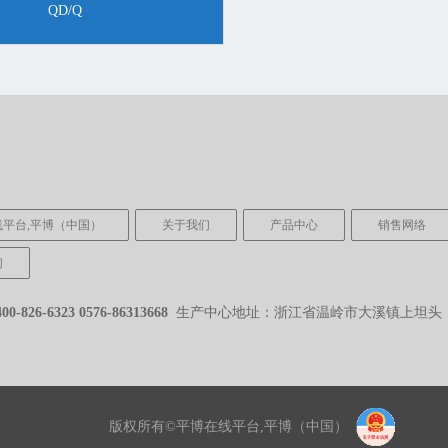
QD/Q
平台,平博（中国）
关于我们
产品中心
销售网络
们
400-826-6323
0576-86313668
生产中心地址：浙江省温岭市大溪镇上坦头
版权所有©平博在线平台,平博（中国）