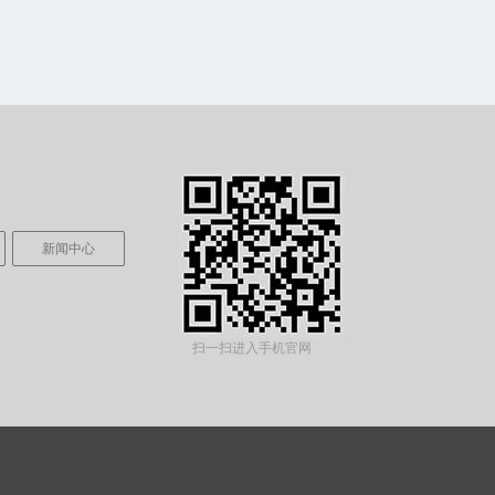
新闻中心
扫一扫进入手机官网